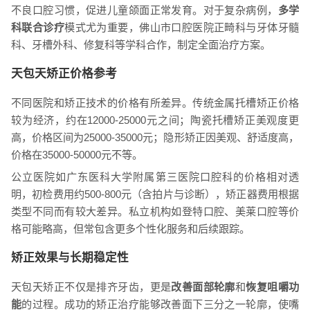
不良口腔习惯，促进儿童颌面正常发育。对于复杂病例，
多学
科联合诊疗
模式尤为重要，佛山市口腔医院正畸科与牙体牙髓
科、牙槽外科、修复科等学科合作，制定全面治疗方案。
天包天矫正价格参考
不同医院和矫正技术的价格有所差异。传统金属托槽矫正价格
较为经济，约在12000-25000元之间；陶瓷托槽矫正美观度更
高，价格区间为25000-35000元；隐形矫正因美观、舒适度高，
价格在35000-50000元不等。
公立医院如广东医科大学附属第三医院口腔科的价格相对透
明，初检费用约500-800元（含拍片与诊断），矫正器费用根据
类型不同而有较大差异。私立机构如登特口腔、美莱口腔等价
格可能略高，但常包含更多个性化服务和后续跟踪。
矫正效果与长期稳定性
天包天矫正不仅是排齐牙齿，更是
改善面部轮廓
和
恢复咀嚼功
能
的过程。成功的矫正治疗能够改善面下三分之一轮廓，使嘴