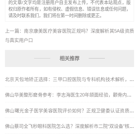
的文章/文字均是注册用户自主发布上传，不代表本站观点，版
权归原作者所有，如有侵权、虚假信息、错误信息或任何问题，
请及时联系我们，我们将在第一时间删除或更正。
上一篇：南京康美医疗美容医院正规吗？深度解析其5A级资质
与真实用户口
相关推荐
北京天包地矫正选择：三甲口腔医院与专科机构技术解析，正
颌手术
佛山华美整形磨骨参考：李志海医生20年颌面经验，颧骨内推3
0
佛山曙光金子医学美容医院评价如何？正规卫健委认证资质、
刘永波
佛山蔡司全飞秒眼科医院怎么选？深度解析市二院“双设备”核心
优