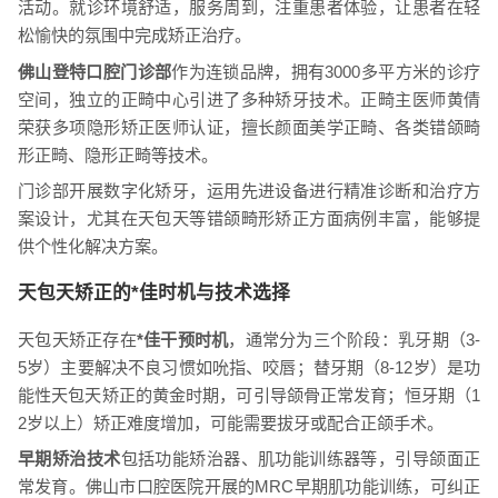
活动。就诊环境舒适，服务周到，注重患者体验，让患者在轻
松愉快的氛围中完成矫正治疗。
佛山登特口腔门诊部
作为连锁品牌，拥有3000多平方米的诊疗
空间，独立的正畸中心引进了多种矫牙技术。正畸主医师黄倩
荣获多项隐形矫正医师认证，擅长颜面美学正畸、各类错颌畸
形正畸、隐形正畸等技术。
门诊部开展数字化矫牙，运用先进设备进行精准诊断和治疗方
案设计，尤其在天包天等错颌畸形矫正方面病例丰富，能够提
供个性化解决方案。
天包天矫正的*佳时机与技术选择
天包天矫正存在
*佳干预时机
，通常分为三个阶段：乳牙期（3-
5岁）主要解决不良习惯如吮指、咬唇；替牙期（8-12岁）是功
能性天包天矫正的黄金时期，可引导颌骨正常发育；恒牙期（1
2岁以上）矫正难度增加，可能需要拔牙或配合正颌手术。
早期矫治技术
包括功能矫治器、肌功能训练器等，引导颌面正
常发育。佛山市口腔医院开展的MRC早期肌功能训练，可纠正