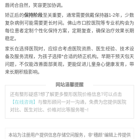
唇闭合自然，笑容更加协调。
矫正后的
保持阶段
至关重要，通常需要佩戴保持器1-2年，少数
复杂病例可能需要更长时间。佛山市口腔医院等专业机构会为
每位患者定制个性化保持方案，定期复查，确保治疗效果长期
稳定。
家长在选择医院时，应综合考虑医院资质、医生经验、技术设
备及服务流程，为孩子选择*合适的矫正机构。早期干预天包天
问题，不仅能改善面部美观，更能促进儿童身心健康发育，带
来长期积极影响。
网站温馨提醒
还有整形疑惑?想了解更多整形医院价格信息?可以点击
【在线咨询】
与整形顾问一对一沟通，免费为您提供医院
对比、医生对比、价格对比等服务喔~!
本站为注册用户提供信息存储空间服务，非“穗颜”编辑上传提供