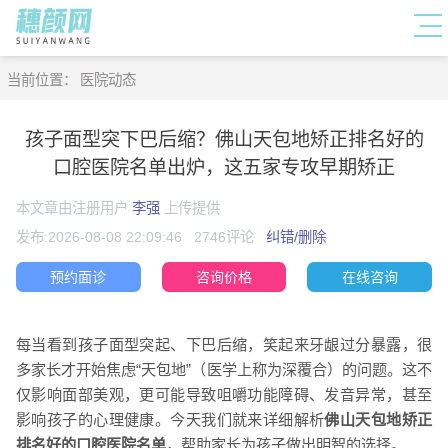
当前位置：
医院动态
孩子面型突下巴后缩？佛山天包地矫正排名好的
口腔医院名单出炉，这五家专攻早期矫正
本文章由注册用户
李强
上传提供
发布:2026-08-08 22:09:46
2746评论
纠错/删除
预约面诊
咨询价格
在线咨询
每当看到孩子面型突起、下巴后缩，笑起来牙龈过分暴露，很
多家长才开始焦虑“天包地”（医学上称为深覆合）的问题。这不
仅影响面部美观，更可能导致咀嚼功能障碍、发音异常，甚至
影响孩子的心理健康。今天我们就来详细解析
佛山天包地矫正
排名好的口腔医院名单
，帮助家长为孩子做出明智的选择。