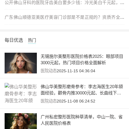
公开佛山牙科的医院牙齿美白要多少钱：冷光美白千元起，公
立私立
广东佛山顺德亚美医疗美容门诊部是不是正规的？资质齐全、
医生专
每日优选
热门
无锡施尔美整形医院价格表2025：眼部项目
3000元起，热门项目价格全面解析
医院动态
2025-11-15 04:36:04
佛山华美整形磨骨参考：李志海医生20年颌
面经验，颧骨内推30000元起、长曲线下颌
角截骨32000元起
医院动态
2025-11-08 06:24:52
广州私密整形医院种草清单，中山一院、省
人民医院价格表