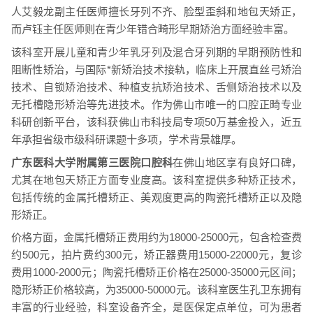
人艾毅龙副主任医师擅长牙列不齐、脸型歪斜和地包天矫正，
而卢钰主任医师则在青少年错合畸形早期矫治方面经验丰富。
该科室开展儿童和青少年乳牙列及混合牙列期的早期预防性和
阻断性矫治，与国际*新矫治技术接轨，临床上开展直丝弓矫治
技术、自锁矫治技术、种植支抗矫治技术、舌侧矫治技术以及
无托槽隐形矫治等先进技术。作为佛山市唯一的口腔正畸专业
科研创新平台，该科获佛山市科技局专项50万基金投入，近五
年承担省级市级科研课题十多项，学术背景雄厚。
广东医科大学附属第三医院口腔科
在佛山地区享有良好口碑，
尤其在地包天矫正方面专业度高。该科室提供多种矫正技术，
包括传统的金属托槽矫正、美观度更高的陶瓷托槽矫正以及隐
形矫正。
价格方面，金属托槽矫正费用约为18000-25000元，包含检查费
约500元，拍片费约300元，矫正器费用15000-22000元，复诊
费用1000-2000元；陶瓷托槽矫正价格在25000-35000元区间；
隐形矫正价格较高，为35000-50000元。该科室医生孔卫东拥有
丰富的行业经验，科室设备齐全，是医保定点单位，可为患者