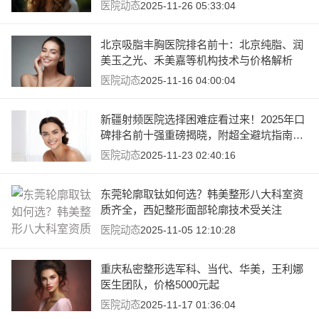
医院动态
2025-11-26 05:33:04
北京吸脂丰胸医院排名前十：北京纯脂、润
美玉之光、禾美嘉等机构技术与价格解析
医院动态
2025-11-16 04:00:04
新疆射频医院选择困难症看过来！2025年口
碑排名前十强重磅揭晓，附超全避坑指南及
价格参考
医院动态
2025-11-23 02:40:16
东莞轮廓取钛如何选？韩美整形八大科室资
质齐全，西妃整形面部轮廓技术受关注
医院动态
2025-11-05 12:10:28
重庆私密整形选军科、当代、华美，王利娜
医生团队，价格5000元起
医院动态
2025-11-17 01:36:04