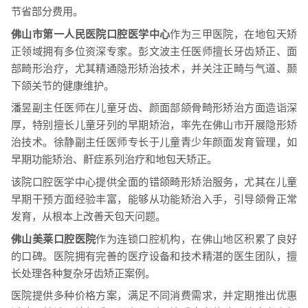
节省部分费用。
佛山市第一人民医院口腔医学中心
作为三甲医院，在地包天矫
正领域拥有多位资深专家。彭文波主任医师擅长牙齿矫正、面
部畸形治疗，尤其精通隐形矫治技术，并关注正畸与气道、颞
下颌关节的健康维护。
潘昱副主任医师在儿童牙齿、颜面部颌骨畸形矫治方面造诣深
厚，特别擅长儿童牙列的早期矫治，率先在佛山市开展隐形矫
治技术。徐静副主任医师专长于儿童青少年颜面发育管理，如
早期功能矫治、鼾症系列治疗和地包天矫正。
该院口腔医学中心提供全面的错颌畸形矫治服务，尤其在儿童
早期干预方面经验丰富，能够从功能矫治入手，引导颌骨正常
发育，从根本上改善天包天问题。
佛山美莱口腔医院
作为连锁口腔机构，在佛山地区积累了良好
的口碑。医院拥有完善的医疗设备和技术精湛的医生团队，擅
长处理各种复杂牙齿矫正案例。
医院提供多种价格方案，满足不同消费需求，并定期推出优惠