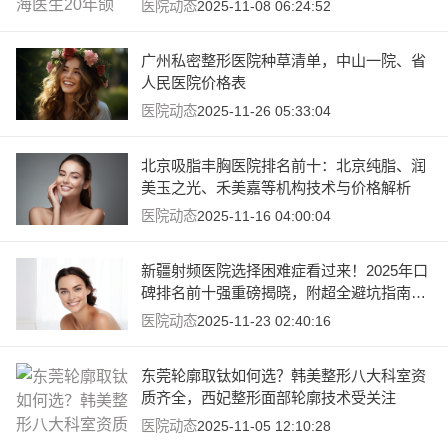
医院动态
2025-11-08 06:24:52
广州私密整形医院种草清单，中山一院、省
人民医院价格表
医院动态
2025-11-26 05:33:04
北京吸脂丰胸医院排名前十：北京纯脂、润
美玉之光、禾美嘉等机构技术与价格解析
医院动态
2025-11-16 04:00:04
新疆射频医院选择困难症看过来！2025年口
碑排名前十强重磅揭晓，附超全避坑指南及
价格参考
医院动态
2025-11-23 02:40:16
东莞轮廓取钛如何选？韩美整形八大科室资
质齐全，西妃整形面部轮廓技术受关注
医院动态
2025-11-05 12:10:28