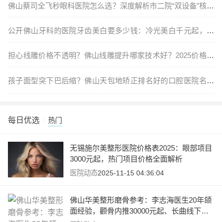
佛山蔡司全飞秒眼科医院怎么选？深度解析市二院“双设备”核心
优
公开佛山牙科的医院牙齿美白要多少钱：冷光美白千元起，公
立私立
担心线雕价格不透明？佛山线雕提升哪家技术好？2025价格参
考
孩子面型突下巴后缩？佛山天包地矫正排名好的口腔医院名单
出炉，
每日优选
热门
无锡施尔美整形医院价格表2025：眼部项目
3000元起，热门项目价格全面解析
医院动态
2025-11-15 04:36:04
佛山华美整形磨骨参考：李志海医生20年颌
面经验，颧骨内推30000元起、长曲线下颌
角截骨32000元起