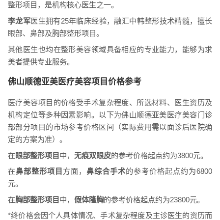
整形项目，是机构核心医生之一。
李龙军
医生拥有25年临床经验，融汇中韩整形技术精髓，擅长
眼部、鼻部及胸部整形项目。
其他医生也均在整形美容领域具备相应的专业能力，能够为求
美者提供专业服务。
佛山顺德亚美医疗美容项目价格参考
医疗美容项目的价格受手术复杂程度、所选材料、医生资历及
机构定位等多种因素影响。以下为佛山顺德亚美医疗美容门诊
部部分项目的市场参考价格区间（实际费用需以面诊后医院确
定的方案为准）。
在
眼部整形项目
中，
无痕双眼皮
的参考价格起点约为3800元。
在
鼻部整形项目
方面，
鼻综合手术
的参考价格起点约为6800
元。
在
胸部整形项目
中，
假体隆胸
的参考价格起点约为23800元。
*终价格会因个人具体情况、手术复杂程度及主诊医生的资历而