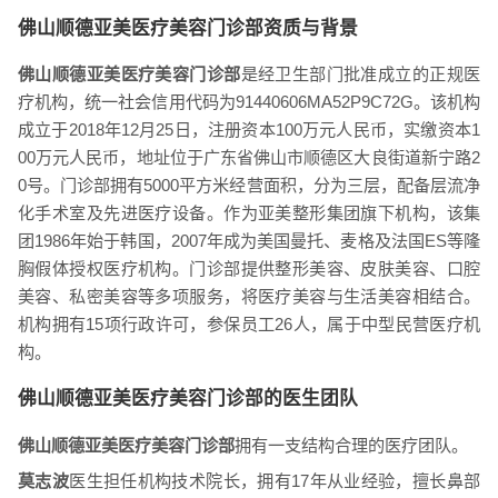
佛山顺德亚美医疗美容门诊部资质与背景
佛山顺德亚美医疗美容门诊部
是经卫生部门批准成立的正规医
疗机构，统一社会信用代码为91440606MA52P9C72G。该机构
成立于2018年12月25日，注册资本100万元人民币，实缴资本1
00万元人民币，地址位于广东省佛山市顺德区大良街道新宁路2
0号。门诊部拥有5000平方米经营面积，分为三层，配备层流净
化手术室及先进医疗设备。作为亚美整形集团旗下机构，该集
团1986年始于韩国，2007年成为美国曼托、麦格及法国ES等隆
胸假体授权医疗机构。门诊部提供整形美容、皮肤美容、口腔
美容、私密美容等多项服务，将医疗美容与生活美容相结合。
机构拥有15项行政许可，参保员工26人，属于中型民营医疗机
构。
佛山顺德亚美医疗美容门诊部的医生团队
佛山顺德亚美医疗美容门诊部
拥有一支结构合理的医疗团队。
莫志波
医生担任机构技术院长，拥有17年从业经验，擅长鼻部